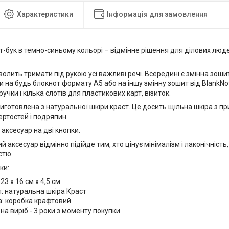
Характеристики
Інформація для замовлення
-бук в темно-синьому кольорі – відмінне рішення для ділових людей
олить тримати під рукою усі важливі речі. Всередині є змінна зоши
и на будь блокнот формату А5 або на іншу змінну зошит від BlankN
учки і кілька слотів для пластикових карт, візиток.
иготовлена з натуральної шкіри краст. Це досить щільна шкіра з 
тертостей і подряпин.
аксесуар на дві кнопки.
й аксесуар відмінно підійде тим, хто цінує мінімалізм і лаконічність
стю.
ки:
23 x 16 см х 4,5 см
: натуральна шкіра Краст
а: коробка крафтовий
 на виріб - 3 роки з моменту покупки.