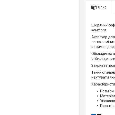
Опис
Шкіряний софт
комфорт.
Аксесуар дозв
легко замінит
є тримач для р
Обкладинка в
стійкої до по
Закривається 
Такий стильни
нехтувати які
Характеристи
Розміри: 
Матеріал
Упаковк
Гарантія