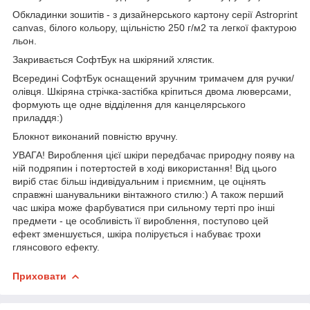
Обкладинки зошитів - з дизайнерського картону серії Astroprint
canvas, білого кольору, щільністю 250 г/м2 та легкої фактурою
льон.
Закривається СофтБук на шкіряний хлястик.
Всередині СофтБук оснащений зручним тримачем для ручки/
олівця. Шкіряна стрічка-застібка кріпиться двома люверсами,
формують ще одне відділення для канцелярського
приладдя:)
Блокнот виконаний повністю вручну.
УВАГА! Вироблення цієї шкіри передбачає природну появу на
ній подряпин і потертостей в ході використання! Від цього
виріб стає більш індивідуальним і приємним, це оцінять
справжні шанувальники вінтажного стилю:) А також перший
час шкіра може фарбуватися при сильному терті про інші
предмети - це особливість її вироблення, поступово цей
ефект зменшується, шкіра полірується і набуває трохи
глянсового ефекту.
Приховати