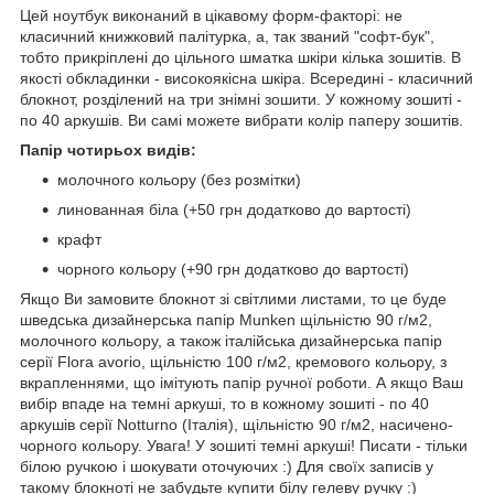
Цей ноутбук виконаний в цікавому форм-факторі: не
класичний книжковий палітурка, а, так званий "софт-бук",
тобто прикріплені до цільного шматка шкіри кілька зошитів. В
якості обкладинки - високоякісна шкіра. Всередині - класичний
блокнот, розділений на три знімні зошити. У кожному зошиті -
по 40 аркушів. Ви самі можете вибрати колір паперу зошитів.
Папір чотирьох видів:
молочного кольору (без розмітки)
линованная біла (+50 грн додатково до вартості)
крафт
чорного кольору (+90 грн додатково до вартості)
Якщо Ви замовите блокнот зі світлими листами, то це буде
шведська дизайнерська папір Munken щільністю 90 г/м2,
молочного кольору, а також італійська дизайнерська папір
серії Flora avorio, щільністю 100 г/м2, кремового кольору, з
вкрапленнями, що імітують папір ручної роботи. А якщо Ваш
вибір впаде на темні аркуші, то в кожному зошиті - по 40
аркушів серії Notturno (Італія), щільністю 90 г/м2, насичено-
чорного кольору. Увага! У зошиті темні аркуші! Писати - тільки
білою ручкою і шокувати оточуючих :) Для своїх записів у
такому блокноті не забудьте купити білу гелеву ручку :)