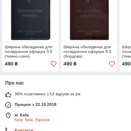
Шкіряна обкладинка для
Шкіряна обкладинка для
Шкір
посвідчення офіцера 9.0
посвідчення офіцера 9.0
посв
(темно-синя)
(бордова)
(тем
Craz
490
490
490
₴
₴
Про нас
98% позитивних з 53 відгуків за рік
Працює з 22.10.2018
м. Київ
Київ, Київ, Україна
Контакти