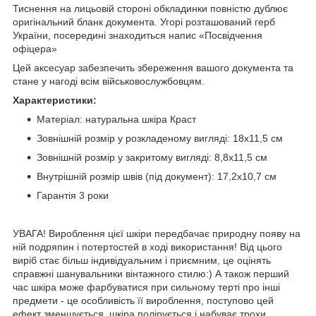
Тиснення на лицьовій стороні обкладинки повністю дублює
оригінальний бланк документа. Угорі розташований герб
України, посередині знаходиться напис «Посвідчення
офіцера»
Цей аксесуар забезпечить збереження вашого документа та
стане у нагоді всім військовослужбовцям.
Характеристики:
Матеріал: натуральна шкіра Краст
Зовнішній розмір у розкладеному вигляді: 18x11,5 см
Зовнішній розмір у закритому вигляді: 8,8x11,5 см
Внутрішній розмір швів (під документ): 17,2x10,7 см
Гарантія 3 роки
УВАГА! Вироблення цієї шкіри передбачає природну появу на
ній подряпин і потертостей в ході використання! Від цього
виріб стає більш індивідуальним і приємним, це оцінять
справжні шанувальники вінтажного стилю:) А також перший
час шкіра може фарбуватися при сильному терті про інші
предмети - це особливість її вироблення, поступово цей
ефект зменшується, шкіра полірується і набуває трохи