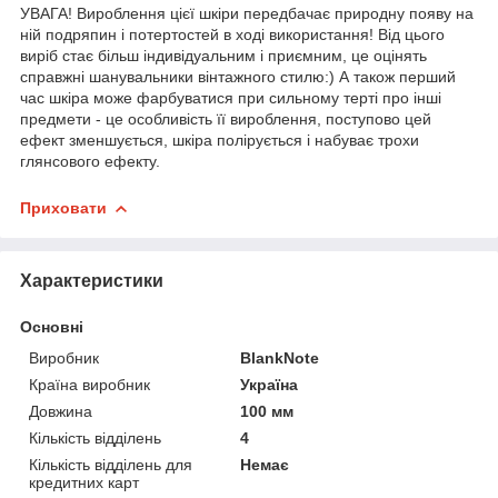
УВАГА! Вироблення цієї шкіри передбачає природну появу на
ній подряпин і потертостей в ході використання! Від цього
виріб стає більш індивідуальним і приємним, це оцінять
справжні шанувальники вінтажного стилю:) А також перший
час шкіра може фарбуватися при сильному терті про інші
предмети - це особливість її вироблення, поступово цей
ефект зменшується, шкіра полірується і набуває трохи
глянсового ефекту.
Приховати
Характеристики
Основні
Виробник
BlankNote
Країна виробник
Україна
Довжина
100 мм
Кількість відділень
4
Кількість відділень для
Немає
кредитних карт