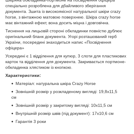
спеціально розроблена для дбайливого зберігання
документа. Зшита із високоякісної натуральної шкіри crazy
horse, з вінтажною матовою поверхнею. Шкіра crazy horse
має вінтажний ефект, вона досить міцна і довговічна.
Тиснення на лицьовій стороні обкладинки повністю дублює
оригінальний бланк документа. Угорі розташований герб
України, посередині знаходиться напис «Посвідчення
офіцера»
Усередині є 1 відділення для купюр, 3 слоти для пластикових
карток та відділення для документа. Закривається портмоне-
обкладинка хлястиком із кнопкою.
Характеристики:
Матеріал: натуральна шкіра Crazy Horse
Зовнішній розмір у розкладеному вигляді: 19,8x11,5
см
Зовнішній розмір у закритому вигляді: 10x11,5 см
Внутрішній розмір швів (під документ): 17x10,6 см
Гарантія 3 роки