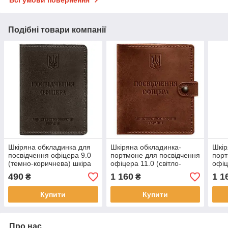
Подібні товари компанії
Шкіряна обкладинка для
Шкіряна обкладинка-
Шкір
посвідчення офіцера 9.0
портмоне для посвідчення
порт
(темно-коричнева) шкіра
офіцера 11.0 (світло-
офіц
Crazy Horse
коричнева) шкіра Crazy
шкір
490
1 160
1 1
₴
₴
Horse
Купити
Купити
Про нас