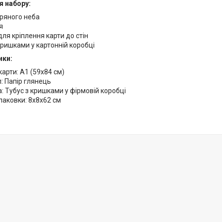
я набору:
оряного неба
я
для кріплення карти до стін
кришками у картонній коробці
ики:
арти: А1 (59х84 см)
: Папір глянець
: Тубус з кришками у фірмовій коробці
паковки: 8х8х62 см