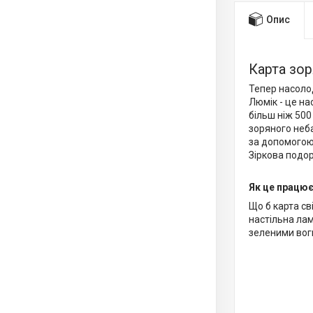
Опис
Карта зо
Тепер насоло
Люмік - це на
більш ніж 500
зоряного неба
за допомогою 
Зіркова подор
Як це працю
Що б карта св
настільна лам
зеленими вог