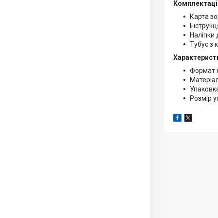
Комплектаці
Карта з
Інструкц
Наліпки 
Тубус з 
Характерист
Формат к
Матеріал
Упаковка
Розмір у