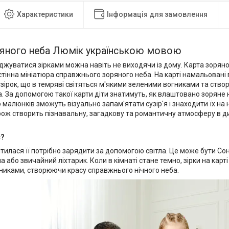
Характеристики
Інформація для замовлення
ряного неба Люмік українською мовою
джуватися зірками можна навіть не виходячи із дому. Карта зорян
стінна мініатюра справжнього зоряного неба. На карті намальовані вс
 зірок, що в темряві світяться м'якими зеленими вогниками та ст
. За допомогою такої карти діти знатимуть, як влаштовано зоряне неб
малюнків зможуть візуально запам'ятати сузір'я і знаходити їх на 
ож створить пізнавальну, загадкову та романтичну атмосферу в дит
є?
ітилася її потрібно зарядити за допомогою світла. Це може бути Со
а або звичайний ліхтарик. Коли в кімнаті стане темно, зірки на карт
никами, створюючи красу справжнього нічного неба.