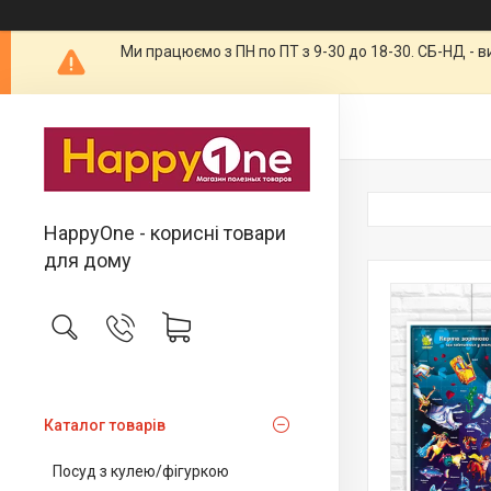
Ми працюємо з ПН по ПТ з 9-30 до 18-30. СБ-НД - 
HappyOne - корисні товари
для дому
Каталог товарів
Посуд з кулею/фігуркою