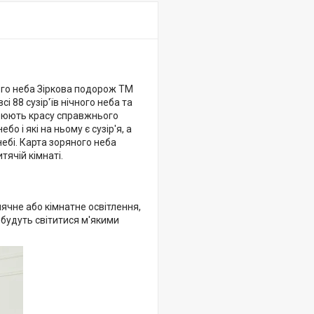
ого неба Зіркова подорож ТМ
і 88 сузір'їв нічного неба та
ворюють красу справжнього
о і які на ньому є сузір'я, а
небі. Карта зоряного неба
ячій кімнаті.
нячне або кімнатне освітлення,
і будуть світитися м'якими