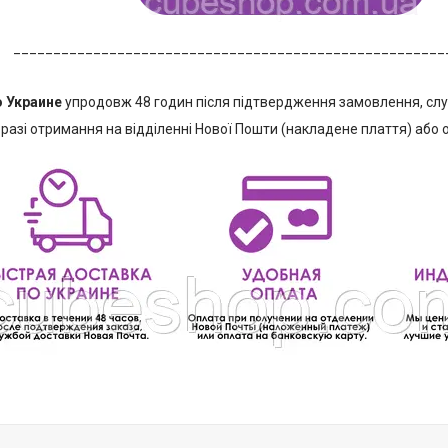
______________________________________________________
о Украине
упродовж 48 годин після підтвердження замовлення, сл
 разі отримання на відділенні Нової Пошти (накладене плаття) або о