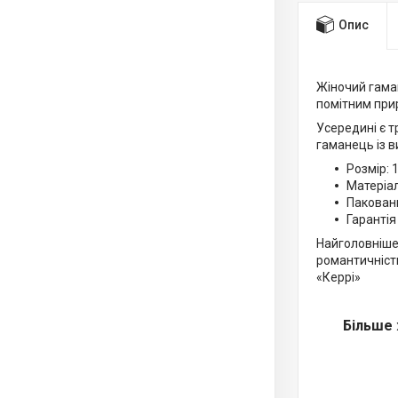
Опис
Жіночий гаман
помітним при
Усередині є т
гаманець із в
Розмір: 
Матеріал
Пакован
Гарантія
Найголовніше,
романтичність
«Керрі»
Більше 