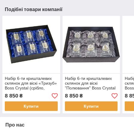
Подібні товари компанії
Набір 6-ти кришталевих
Набір 6-ти кришталевих
Набі
склянок для віскі «Тризуб»
склянок для віскі
скля
Boss Crystal (срібло,
"Полювання" Boss Crystal
Boss
золото)
(платина, срібло, золото)
золо
8 850
8 850
8 8
₴
₴
Купити
Купити
Про нас