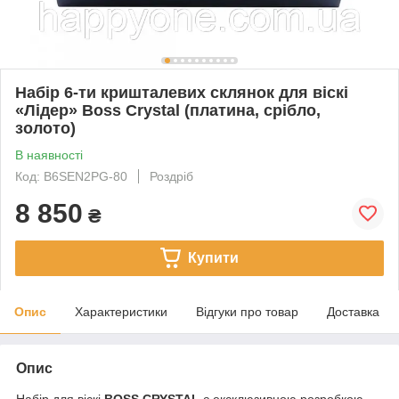
Набір 6-ти кришталевих склянок для віскі
«Лідер» Boss Crystal (платина, срібло,
золото)
В наявності
Код: B6SEN2PG-80
Роздріб
8 850
₴
Купити
Опис
Характеристики
Відгуки про товар
Доставка
Опис
Набір для віскі
BOSS CRYSTAL
є ексклюзивною розробкою