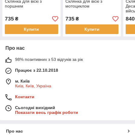
Склянка для віскі з
Склянка для віскі з
Скля
поршнем
мотоциклом
Дес
війс
735
735
840
₴
₴
Купити
Купити
Про нас
98% позитивних з 53 відгуків за рік
Працює з 22.10.2018
м. Київ
Київ, Київ, Україна
Контакти
Сьогодні вихідний
Показати весь графік роботи
Про нас