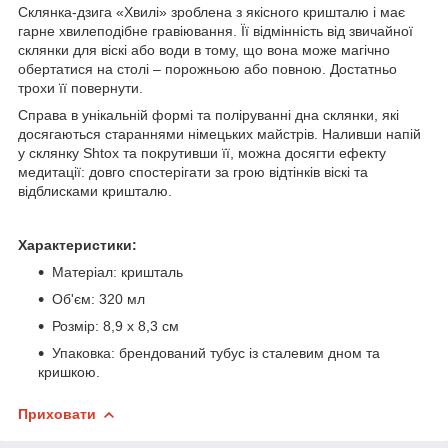
Склянка-дзига «Хвилі» зроблена з якісного кришталю і має
гарне хвилеподібне гравіювання. Її відмінність від звичайної
склянки для віскі або води в тому, що вона може магічно
обертатися на столі – порожньою або повною. Достатньо
трохи її повернути.
Справа в унікальній формі та поліруванні дна склянки, які
досягаються стараннями німецьких майстрів. Наливши напій
у склянку Shtox та покрутивши її, можна досягти ефекту
медитації: довго спостерігати за грою відтінків віскі та
відблисками кришталю.
Характеристики:
Матеріал: кришталь
Об'єм: 320 мл
Розмір: 8,9 х 8,3 см
Упаковка: брендований тубус із сталевим дном та
кришкою.
Приховати