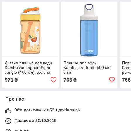
Дитяча пляшка для води
Пляшка для води
Пляш
Kambukka Lagoon Safari
Kambukka Reno (500 мл)
Kamb
Jungle (400 мл), зелена
синя
рож
971
766
766
₴
₴
Про нас
98% позитивних з 53 відгуків за рік
Працює з 22.10.2018