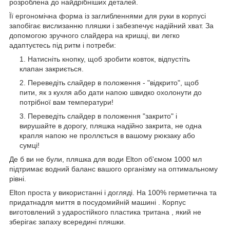
розроблена до найдрібніших деталей.
Її ергономічна форма із заглибленнями для руки в корпусі
запобігає вислизанню пляшки і забезпечує надійний хват. За
допомогою зручного слайдера на кришці, ви легко
адаптуєтесь під ритм і потреби:
Натисніть кнопку, щоб зробити ковток, відпустіть
клапан закриється.
Переведіть слайдер в положення - "відкрито", щоб
пити, як з кухля або дати напою швидко охолонути до
потрібної вам температури!
Переведіть слайдер в положення "закрито" і
вирушайте в дорогу, пляшка надійно закрита, не одна
крапля напою не проллється в вашому рюкзаку або
сумці!
Де б ви не були, пляшка для води Elton об'ємом 1000 мл
підтримає водний баланс вашого організму на оптимальному
рівні.
Elton проста у використанні і догляді. На 100% герметична та
придатнадля миття в посудомийній машині . Корпус
виготовлений з ударостійкого пластика тритана , який не
зберігає запаху всередині пляшки.