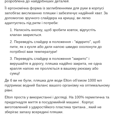
розроблена до найдрібніших деталей.
Її ергономічна форма із заглибленнями для руки в корпусі
запобігає вислизанню пляшки і забезпечує надійний хват. За
допомогою зручного слайдера на кришці, ви легко
адаптуєтесь під ритм і потреби:
Натисніть кнопку, щоб зробити ковток, відпустіть
клапан закриється.
Переведіть слайдер в положення - "відкрито", щоб
пити, як з кухля або дати напою швидко охолонути до
потрібної вам температури!
Переведіть слайдер в положення "закрито" і
вирушайте в дорогу, пляшка надійно закрита, не одна
крапля напою не проллється в вашому рюкзаку або
сумці!
Де б ви не були, пляшка для води Elton об'ємом 1000 мл
підтримає водний баланс вашого організму на оптимальному
рівні.
Elton проста у використанні і догляді. На 100% герметична та
придатнадля миття в посудомийній машині . Корпус
виготовлений з ударостійкого пластика тритана , який не
зберігає запаху всередині пляшки.