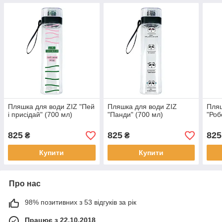
Пляшка для води ZIZ "Пей
Пляшка для води ZIZ
Пляш
і присідай" (700 мл)
"Панди" (700 мл)
"Роб
825
825
825
₴
₴
Купити
Купити
Про нас
98% позитивних з 53 відгуків за рік
Працює з 22.10.2018