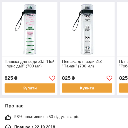
Пляшка для води ZIZ "Пей
Пляшка для води ZIZ
Пляш
і присідай" (700 мл)
"Панди" (700 мл)
"Роб
825
825
825
₴
₴
Купити
Купити
Про нас
98% позитивних з 53 відгуків за рік
Працює з 22.10.2018