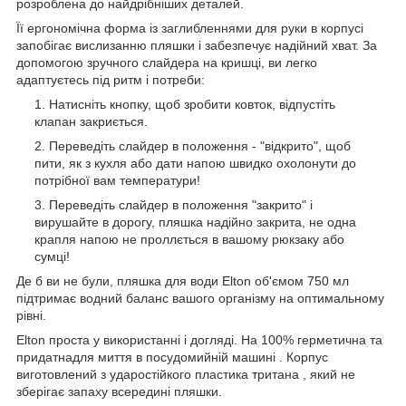
розроблена до найдрібніших деталей.
Її ергономічна форма із заглибленнями для руки в корпусі
запобігає вислизанню пляшки і забезпечує надійний хват. За
допомогою зручного слайдера на кришці, ви легко
адаптуєтесь під ритм і потреби:
Натисніть кнопку, щоб зробити ковток, відпустіть
клапан закриється.
Переведіть слайдер в положення - "відкрито", щоб
пити, як з кухля або дати напою швидко охолонути до
потрібної вам температури!
Переведіть слайдер в положення "закрито" і
вирушайте в дорогу, пляшка надійно закрита, не одна
крапля напою не проллється в вашому рюкзаку або
сумці!
Де б ви не були, пляшка для води Elton об'ємом 750 мл
підтримає водний баланс вашого організму на оптимальному
рівні.
Elton проста у використанні і догляді. На 100% герметична та
придатнадля миття в посудомийній машині . Корпус
виготовлений з ударостійкого пластика тритана , який не
зберігає запаху всередині пляшки.