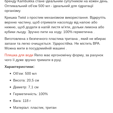
бренду Kambukka стане ідеальним супутником на кожен день.
Оптимальний об’єм 500 мл - ідеальний для гідратації
організму.
Кришка Twist з простим механізмом використання. Відкрутіть
верхню частину, щоб отримати насолоду від напою або
нижню, щоб додати в напій листя м'яти, дольки лимона або
кубики льоду. Зручно пити на ходу. 100% герметична .
Виготовлена з безпечного пластика тритана , який не вбирає
запахи та легко очищується. Ударостійка. Не містить BPA.
Можна мити в посудомийній машині .
Пляшка для води
Reno має ергономічну форму, за рахунок
чого її дуже зручно тримати в руці.
Характеристики:
Об'єм: 500 мл
Висота: 20,5 см
Діаметр: 7,1 см
Герметичність: 100%
Вага: 118 г
Матеріал: пластик, тритан