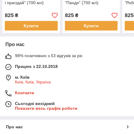
і присідай" (700 мл)
"Панди" (700 мл)
"Роб
825
825
825
₴
₴
Купити
Купити
Про нас
98% позитивних з 53 відгуків за рік
Працює з 22.10.2018
м. Київ
Київ, Київ, Україна
Контакти
Сьогодні вихідний
Показати весь графік роботи
Про нас