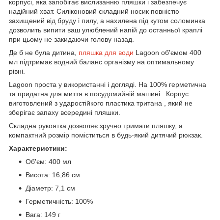
корпусі, яка запобігає вислизанню пляшки і забезпечує
надійний хват. Силіконовий складний носик повністю
захищений від бруду і пилу, а нахилена під кутом соломинка
дозволить випити ваш улюблений напій до останньої краплі
при цьому не закидаючи голову назад.
Де б не була дитина,
пляшка для води
Lagoon об'ємом 400
мл підтримає водний баланс організму на оптимальному
рівні.
Lagoon проста у використанні і догляді. На 100% герметична
та придатна для миття в посудомийній машині . Корпус
виготовлений з ударостійкого пластика тритана , який не
зберігає запаху всередині пляшки.
Складна рукоятка дозволяє зручно тримати пляшку, а
компактний розмір поміститься в будь-який дитячий рюкзак.
Характеристики:
Об'єм: 400 мл
Висота: 16,86 см
Діаметр: 7,1 см
Герметичність: 100%
Вага: 149 г