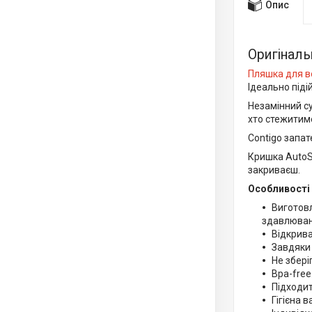
Опис
Оригіналь
Пляшка для в
Ідеально підій
Незамінний су
хто стежитим
Contigo запат
Кришка AutoSe
закриваєш.
Особливості 
Виготовл
здавлюван
Відкрива
Завдяки 
Не збері
Bpa-free
Підходит
Гігієна 