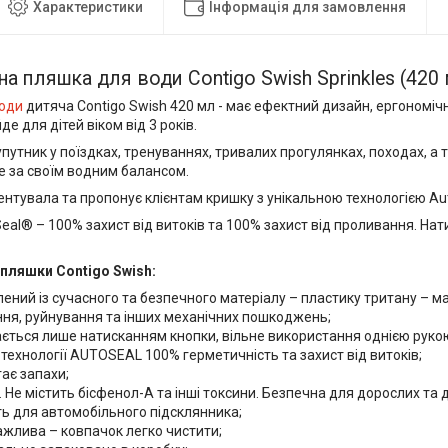
Характеристики
Інформація для замовлення
на пляшка для води Contigo Swish Sprinkles (420
оди
дитяча Contigo Swish 420 мл - має ефектний дизайн, ергономіч
де для дітей віком від 3 років.
путник у поїздках, тренуваннях, тривалих прогулянках, походах, а 
е за своїм водним балансом.
ентувала та пропонує клієнтам кришку з унікальною технологією Au
al® – 100% захист від витоків та 100% захист від проливання. Нат
пляшки Contigo Swish:
ений із сучасного та безпечного матеріалу – пластику тритану – ма
ня, руйнування та інших механічних пошкоджень;
ється лише натисканням кнопки, вільне використання однією руко
технології AUTOSEAL 100% герметичність та захист від витоків;
гає запахи;
. Не містить бісфенол-А та інші токсини. Безпечна для дорослих та д
ь для автомобільного підсклянника;
важлива – ковпачок легко чистити;