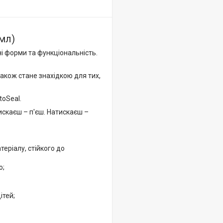
 мл)
ні форми та функціональність.
також стане знахідкою для тих,
toSeal.
искаєш – п'єш. Натискаєш –
теріалу, стійкого до
ю;
ітей;