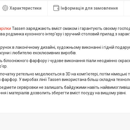
Характеристики
Інформація для замовлення
арілки
Tassen заряджають вміст смаком і гарантують своєму господ
ава родзинка кухонного інтер'єру і зручний столовий прилад з хара
унок в лаконічному дизайні, художньому виконанні і гідній подару
асуни і любителю ексклюзивних виробів.
ть білосніжного фарфору і чудове виконання піали неодмінно скрас
р'єр.
початку ретельно моделюється в 3D на комп'ютері, потім німецькі
фарфор. У виробах лінії Tassen використана більш складна технолог
предмети сервіровки не залишать байдужими навіть найвимогливіши
ння і матеріалів дозволить зберегти вміст посуду на вищому рівні.