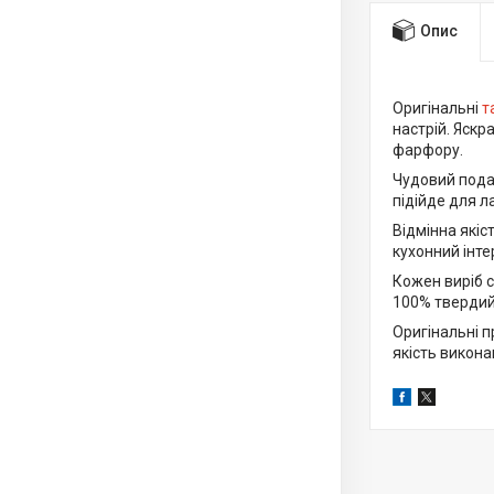
Опис
Оригінальні
т
настрій. Яскр
фарфору.
Чудовий подар
підійде для л
Відмінна якіс
кухонний інте
Кожен виріб с
100% твердий 
Оригінальні 
якість викона