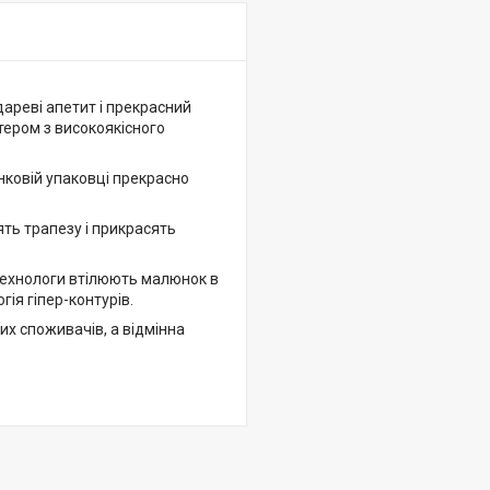
ареві апетит і прекрасний
ктером з високоякісного
нковій упаковці прекрасно
ять трапезу і прикрасять
 технологи втілюють малюнок в
ія гіпер-контурів.
х споживачів, а відмінна