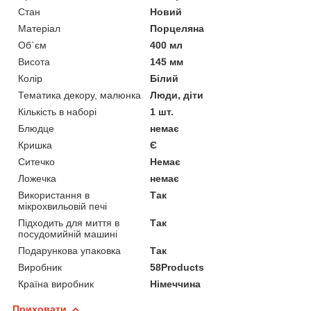
Стан
Новий
Матеріал
Порцеляна
Об`єм
400 мл
Висота
145 мм
Колір
Білий
Тематика декору, малюнка
Люди, діти
Кількість в наборі
1 шт.
Блюдце
немає
Кришка
Є
Ситечко
Немає
Ложечка
немає
Використання в
Так
мікрохвильовій печі
Підходить для миття в
Так
посудомийній машині
Подарункова упаковка
Так
Виробник
58Products
Країна виробник
Німеччина
Приховати