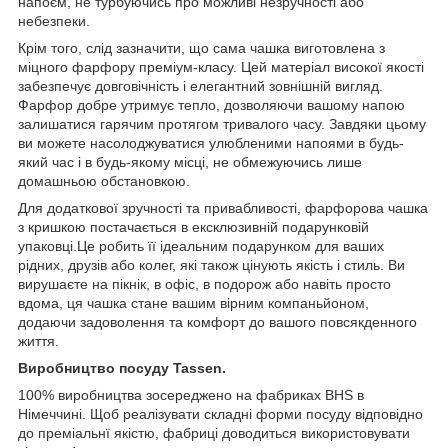
напоєм, не турбуючись про можливі незручності або
небезпеки.
Крім того, слід зазначити, що сама чашка виготовлена з
міцного фарфору преміум-класу. Цей матеріал високої якості
забезпечує довговічність і елегантний зовнішній вигляд.
Фарфор добре утримує тепло, дозволяючи вашому напою
залишатися гарячим протягом тривалого часу. Завдяки цьому
ви можете насолоджуватися улюбленими напоями в будь-
який час і в будь-якому місці, не обмежуючись лише
домашньою обстановкою.
Для додаткової зручності та привабливості, фарфорова чашка
з кришкою постачається в ексклюзивній подарунковій
упаковці.Це робить її ідеальним подарунком для ваших
рідних, друзів або колег, які також цінують якість і стиль. Ви
вирушаєте на пікнік, в офіс, в подорож або навіть просто
вдома, ця чашка стане вашим вірним компаньйоном,
додаючи задоволення та комфорт до вашого повсякденного
життя.
Виробництво посуду Tassen.
100% виробництва зосереджено на фабриках BHS в
Німеччині. Щоб реалізувати складні форми посуду відповідно
до преміальнї якістю, фабриці доводиться використовувати