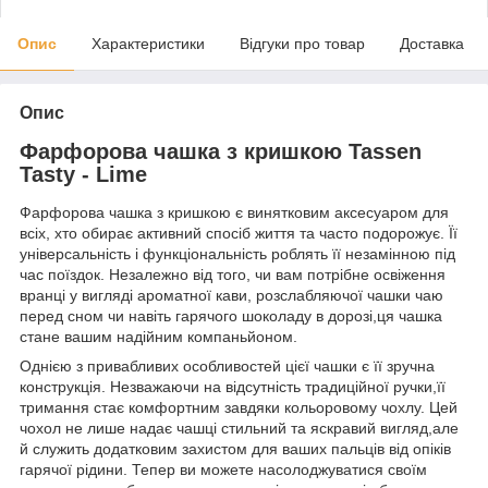
Опис
Характеристики
Відгуки про товар
Доставка
Опис
Фарфорова чашка з кришкою Tassen
Tasty - Lime
Фарфорова чашка з кришкою є винятковим аксесуаром для
всіх, хто обирає активний спосіб життя та часто подорожує. Її
універсальність і функціональність роблять її незамінною під
час поїздок. Незалежно від того, чи вам потрібне освіження
вранці у вигляді ароматної кави, розслабляючої чашки чаю
перед сном чи навіть гарячого шоколаду в дорозі,ця чашка
стане вашим надійним компаньйоном.
Однією з привабливих особливостей цієї чашки є її зручна
конструкція. Незважаючи на відсутність традиційної ручки,її
тримання стає комфортним завдяки кольоровому чохлу. Цей
чохол не лише надає чашці стильний та яскравий вигляд,але
й служить додатковим захистом для ваших пальців від опіків
гарячої рідини. Тепер ви можете насолоджуватися своїм