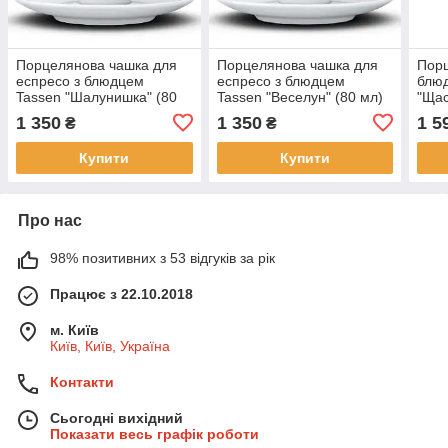
Порцелянова чашка для
Порцелянова чашка для
Порц
еспресо з блюдцем
еспресо з блюдцем
блю
Tassen "Шалунишка" (80
Tassen "Веселун" (80 мл)
"Щас
мл)
мл)
1 350
1 350
1 5
₴
₴
Купити
Купити
Про нас
98% позитивних з 53 відгуків за рік
Працює з 22.10.2018
м. Київ
Київ, Київ, Україна
Контакти
Сьогодні вихідний
Показати весь графік роботи