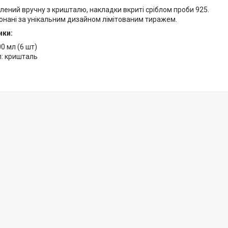
лений вручну з кришталю, накладки вкриті сріблом проби 925.
онані за унікальним дизайном лімітованим тиражем.
ики:
00 мл (6 шт)
л: кришталь