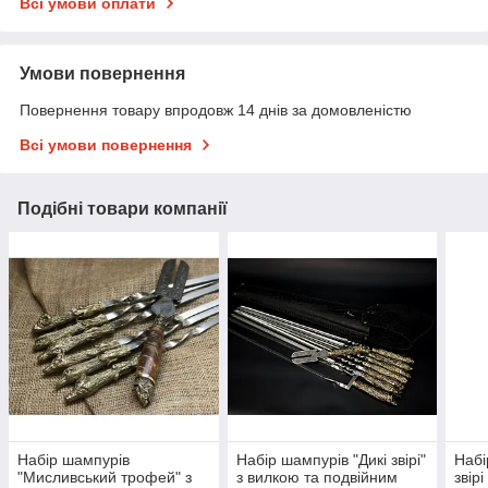
Всі умови оплати
Умови повернення
Повернення товару впродовж 14 днів за домовленістю
Всі умови повернення
Подібні товари компанії
Набір шампурів
Набір шампурів "Дикі звірі"
Набі
"Мисливський трофей" з
з вилкою та подвійним
звір