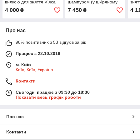
вилкою для зняття м'яса
шампуром (у шкіряному
знят
(у шкіряному сагайдаку)
закритому сагайдаку)
сага
4 000
7 450
4 1
₴
₴
Про нас
98% позитивних з 53 відгуків за рік
Працює з 22.10.2018
м. Київ
Київ, Київ, Україна
Контакти
Сьогодні працює з 09:30 до 18:30
Показати весь графік роботи
Про нас
Контакти