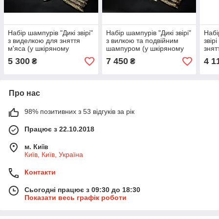
Набір шампурів "Дикі звірі"
Набір шампурів "Дикі звірі"
Набі
з виделкою для зняття
з вилкою та подвійним
звір
м'яса (у шкіряному
шампуром (у шкіряному
знят
сагайдаку)
закритому сагайдаку)
сага
5 300
7 450
4 1
₴
₴
Про нас
98% позитивних з 53 відгуків за рік
Працює з 22.10.2018
м. Київ
Київ, Київ, Україна
Контакти
Сьогодні працює з 09:30 до 18:30
Показати весь графік роботи