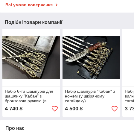
Всі умови повернення
Подібні товари компанії
Набір 6-ти шампурів для
Набір шампурів "Кабан" з
Набі
шашлику "Кабан" з
ножем (у шкіряному
вилк
бронзовою ручкою (в
сагайдаку)
сага
дерев'яному кейсі)
4 740
4 500
3 7
₴
₴
Про нас