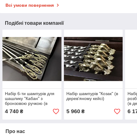
Всі умови повернення
Подібні товари компанії
Набір 6-ти шампурів для
Набір шампурів "Козак" (в
Набі
шашлику "Кабан" з
дерев'яному кейсі)
розб
бронзовою ручкою (в
(в д
дерев'яному кейсі)
4 740
5 960
6 1
₴
₴
Про нас