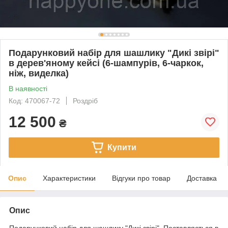
Подарунковий набір для шашлику "Дикі звірі"
в дерев'яному кейсі (6-шампурів, 6-чаркок,
ніж, виделка)
В наявності
Код: 470067-72
Роздріб
12 500
₴
Купити
Опис
Характеристики
Відгуки про товар
Доставка
Опис
Подарунковий набір для шашлику "Дикі звірі". Поставляється в