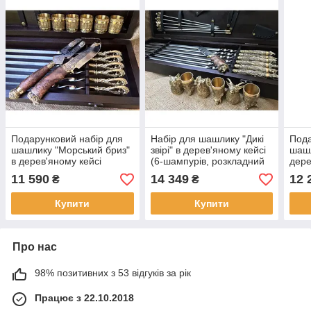
Подарунковий набір для
Набір для шашлику "Дикі
Пода
шашлику "Морський бриз"
звірі" в дерев'яному кейсі
шашл
в дерев'яному кейсі
(6-шампурів, розкладний
дере
(шампура, бронзові чарки,
мангал, чарки, ніж)
шамп
11 590
14 349
12 
₴
₴
ніж, виделка)
виде
Купити
Купити
Про нас
98% позитивних з 53 відгуків за рік
Працює з 22.10.2018