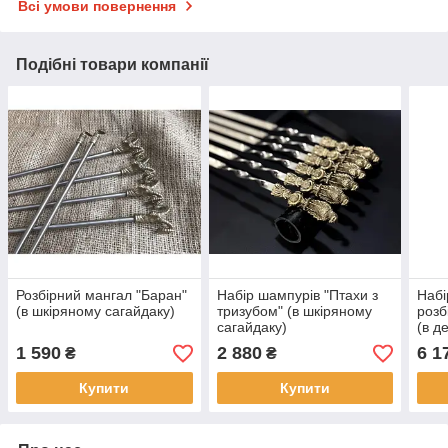
Всі умови повернення
Подібні товари компанії
Розбірний мангал "Баран"
Набір шампурів "Птахи з
Набі
(в шкіряному сагайдаку)
тризубом" (в шкіряному
розб
сагайдаку)
(в д
1 590
2 880
6 1
₴
₴
Купити
Купити