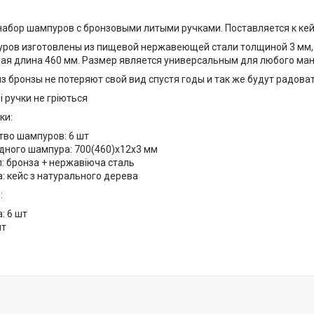
абор шампуров с бронзовыми литыми ручками. Поставляется к кей
ров изготовлены из пищевой нержавеющей стали толщиной 3 мм, 
чая длина 460 мм. Размер является универсальным для любого ман
з бронзы не потеряют свой вид спустя годы и так же будут радова
і ручки не гріються
ки:
тво шампуров: 6 шт
одного шампура: 700(460)х12х3 мм
: бронза + нержавіюча сталь
: кейс з натурального дерева
:
: 6 шт
шт