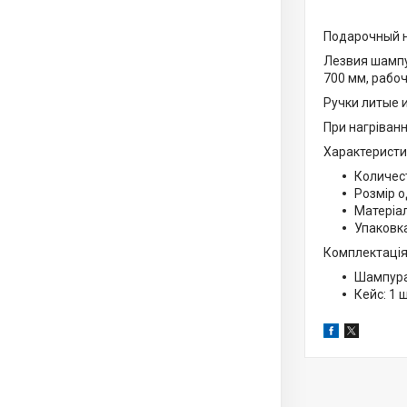
Подарочный н
Лезвия шампу
700 мм, рабо
Ручки литые и
При нагріванн
Характеристи
Количес
Розмір 
Матеріал
Упаковка
Комплектація
Шампура
Кейс: 1 