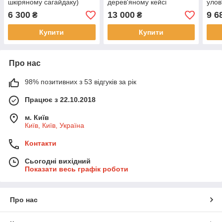
шкіряному сагайдаку)
дерев'яному кейсі
улов
(шампура, чарки, ніж,
(шам
6 300
13 000
9 6
₴
₴
виделка)
Купити
Купити
Про нас
98% позитивних з 53 відгуків за рік
Працює з 22.10.2018
м. Київ
Київ, Київ, Україна
Контакти
Сьогодні вихідний
Показати весь графік роботи
Про нас