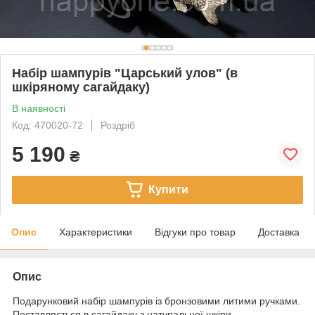
Набір шампурів "Царський улов" (в
шкіряному сагайдаку)
В наявності
Код: 470020-72
Роздріб
5 190
₴
Купити
Опис
Характеристики
Відгуки про товар
Доставка
Опис
Подарунковий набір шампурів із бронзовими литими ручками.
Поставляється в сагайдаку з натуральної шкіри.