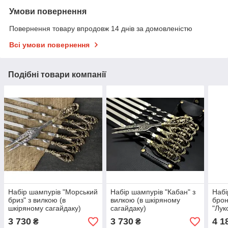
Умови повернення
Повернення товару впродовж 14 днів за домовленістю
Всі умови повернення
Подібні товари компанії
Набір шампурів "Морський
Набір шампурів "Кабан" з
Набі
бриз" з вилкою (в
вилкою (в шкіряному
брон
шкіряному сагайдаку)
сагайдаку)
"Лук
сага
3 730
3 730
4 1
₴
₴