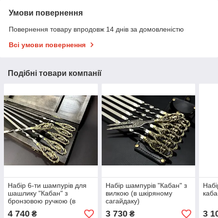
Умови повернення
Повернення товару впродовж 14 днів за домовленістю
Всі умови повернення
Подібні товари компанії
Набір 6-ти шампурів для
Набір шампурів "Кабан" з
Набі
шашлику "Кабан" з
вилкою (в шкіряному
каба
бронзовою ручкою (в
сагайдаку)
дерев'яному кейсі)
4 740
3 730
3 1
₴
₴