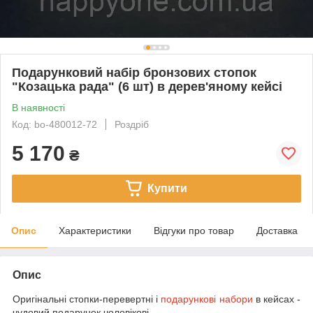
Подарунковий набір бронзових стопок
"Козацька рада" (6 шт) в дерев'яному кейсі
В наявності
Код: bo-480012-72
Роздріб
5 170
₴
Купити
Опис
Характеристики
Відгуки про товар
Доставка
Опис
Оригінальні стопки-перевертні і
подарункові набори
в кейсах -
чудовий подарунок чоловікові