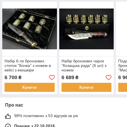
Набір 6-ти бронзових
Набір бронзових чарок
Пода
стопок "Бочка" з ножем в
"Козацька рада" (6 шт) з
брон
кейсі з екошкіри
ножем
"Мис
ноже
6 700
6 689
6 9
₴
₴
кейс
Купити
Купити
Про нас
98% позитивних з 53 відгуків за рік
Працює з 22.10.2018