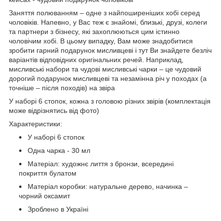
Заняття полюванням – одне з найпоширеніших хобі серед
чоловіків. Напевно, у Вас теж є знайомі, близькі, друзі, колеги
та партнери з бізнесу, які захоплюються цим істинно
чоловічим хобі. В цьому випадку, Вам може знадобитися
зробити гарний подарунок мисливцеві і тут Ви знайдете безліч
варіантів відповідних оригінальних речей. Наприклад,
мисливські набори та чудові мисливські чарки – це чудовий
дорогий подарунок мисливцеві та незамінна річ у походах (а
точніше – після походів) на звіра
У наборі 6 стопок, кожна з головою різних звірів (комплектація
може відрізнятись від фото)
Характеристики:
У наборі 6 стопок
Одна чарка - 30 мл
Матеріал: художнє лиття з бронзи, всередині
покриття булатом
Матеріал коробки: натуральне дерево, начинка –
чорний оксамит
Зроблено в Україні