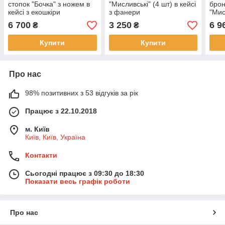
стопок "Бочка" з ножем в
"Мисливські" (4 шт) в кейсі
брон
кейсі з екошкіри
з фанери
"Мис
ноже
6 700
3 250
6 9
₴
₴
кейс
Купити
Купити
Про нас
98% позитивних з 53 відгуків за рік
Працює з 22.10.2018
м. Київ
Київ, Київ, Україна
Контакти
Сьогодні працює з 09:30 до 18:30
Показати весь графік роботи
Про нас