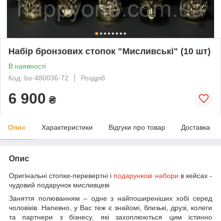
Набір бронзових стопок "Мисливські" (10 шт)
В наявності
Код: bo-480036-72
Роздріб
6 900
₴
Опис
Характеристики
Відгуки про товар
Доставка
Опис
Оригінальні стопки-перевертні і
подарункові набори
в кейсах -
чудовий подарунок мисливцеві
Заняття полюванням – одне з найпоширеніших хобі серед
чоловіків. Напевно, у Вас теж є знайомі, близькі, друзі, колеги
та партнери з бізнесу, які захоплюються цим істинно