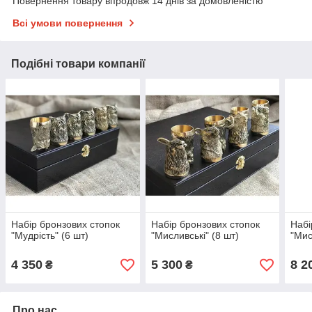
Повернення товару впродовж 14 днів за домовленістю
Всі умови повернення
Подібні товари компанії
Набір бронзових стопок
Набір бронзових стопок
Набі
"Мудрість" (6 шт)
"Мисливські" (8 шт)
"Мис
4 350
5 300
8 2
₴
₴
Про нас