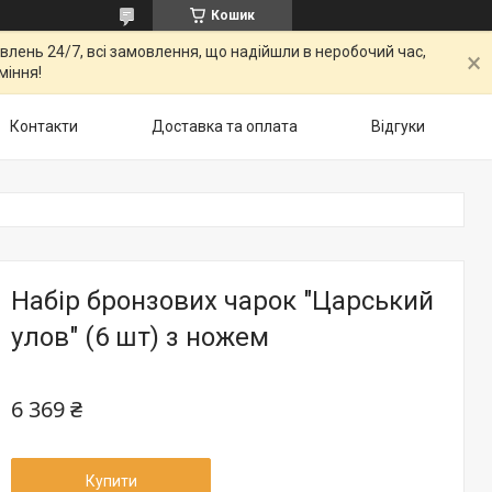
Кошик
овлень 24/7, всі замовлення, що надійшли в неробочий час,
міння!
Контакти
Доставка та оплата
Відгуки
Набір бронзових чарок "Царський
улов" (6 шт) з ножем
6 369 ₴
Купити