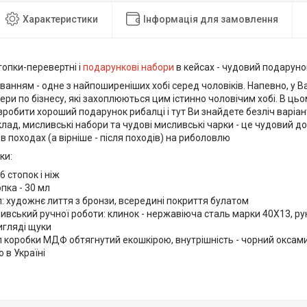
Характеристики
Інформація для замовлення
топки-перевертні і
подарункові набори
в кейсах - чудовий подаруно
анням - одне з найпоширеніших хобі серед чоловіків. Напевно, у Вас 
нери по бізнесу, які захоплюються цим істинно чоловічим хобі. В ц
робити хороший подарунок рибалці і тут Ви знайдете безліч варіан
лад, мисливські набори та чудові мисливські чарки - це чудовий до
 в походах (а вірніше - після походів) на риболовлю
ки:
6 стопок і ніж
пка - 30 мл
: художнє лиття з бронзи, всередині покриття булатом
ивський ручної роботи: клинок - нержавіюча сталь марки 40Х13, руко
игляді щуки
 коробки МДФ обтягнутий екошкірою, внутрішність - чорний оксам
 в Україні