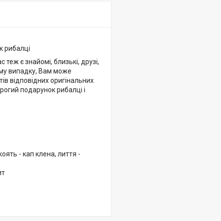
к рибалці
теж є знайомі, близькі, друзі,
ьому випадку, Вам може
тів відповідних оригінальних
рогий подарунок рибалці і
ять - кап клена, лиття -
ит