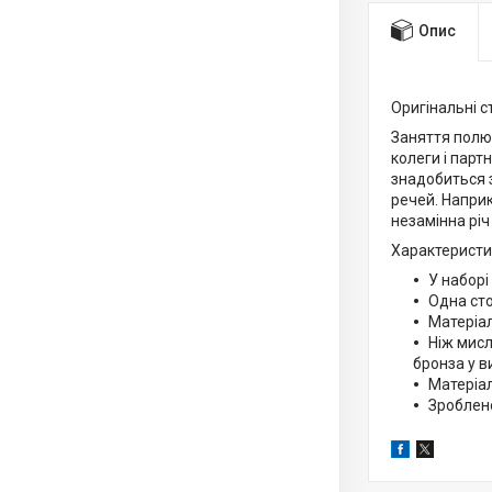
Опис
Оригінальні с
Заняття полюв
колеги і парт
знадобиться з
речей. Наприк
незамінна річ
Характеристи
У наборі 
Одна сто
Матеріал
Ніж мисл
бронза у в
Матеріал
Зроблено