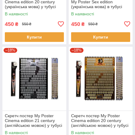
Cinema edition 20 century
My Poster Sex edition
(українська мова) у тубусі
(українська мова) в тубусі
В наявності
В наявності
450
450
₴
₴
550 ₴
550 ₴
Купити
Купити
–18%
–18%
Скретч постер My Poster
Скретч постер My Poster
Cinema edition 21 century
Cinema edition 20 century
(англійською мовою) у тубусі
(англійською мовою) у тубусі
В наявності
В наявності