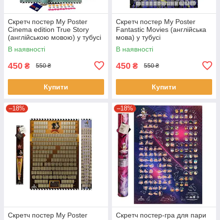
Скретч постер My Poster
Скретч постер My Poster
Cinema edition True Story
Fantastic Movies (англійська
(англійською мовою) у тубусі
мова) у тубусі
В наявності
В наявності
450
450
₴
₴
550 ₴
550 ₴
Купити
Купити
–18%
–18%
Скретч постер My Poster
Скретч постер-гра для пари