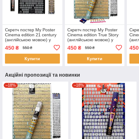
Скретч постер My Poster
Скретч постер My Poster
Скре
Cinema edition 21 century
Cinema edition True Story
Cine
(англійською мовою) у
(англійською мовою) у
(анг
тубусі
тубусі
тубу
450
450
450
₴
₴
550 ₴
550 ₴
Купити
Купити
Акційні пропозиції та новинки
–18%
–18%