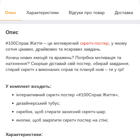
Опис
Характеристики
Відгуки про товар
Доставка
Опис
#100Справ Життя – це мотивуючий
скретч-постер
, у якому
сотня цікавих, драйвових та яскравих завдань.
Хочеш нових емоцій та вражень? Потрібна мотивація та
натхнення? Скоріше діставай свій постер, обирай завдання,
стирай скретч з виконаних справ та плануй нові – ти у грі!
У комплект входить:
інтерактивний скретч постер «#100Справ Життя»;
дизайнерський тубус;
скребок, щоб стирати захисний скретч-шар;
кнопки, щоб закріпити скретч постер на стіні;
Характеристики: