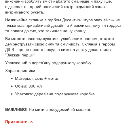
виконанні зроблять вміст набагато смачніше й пахучіше,
підкреслять гарний насичений колір, відмінний запах
витриманого букета.
Незвичайна склянка з гербом Десантно-штурмових військ не
тільки має привабливий дизайн, а й викликає почуття гордості
та поваги до тих, хто захищає нашу країну.
Ви можете насолоджуватися улюбленим напоєм, а також
демонструвати свою силу та сміливість. Склянка з гербом
ДШВ – це не просто посуд, а символ девізу десантників:
"Завжди перші!"
Упакований в дерев'яну подарункову коробку
Характеристики:
Матеріал: скло + метал
Об'єм: 300 мл
Упаковка: дерев'яна подарункова коробка
ВАЖЛИВО!
Не мити в посудомийній машині.
Приховати