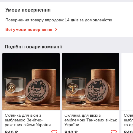
Умови повернення
Повернення товару впродовж 14 днів за домовленістю
Всі умови повернення
Подібні товари компанії
Склянка для віскі з
Склянка для віскі з
Скля
емблемою Зенітно-
емблемою Танкових військ
ембл
ракетних військ України
України
та а
840
840
840
₴
₴