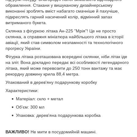
обрамлення. Стакани у вишуканому дизайнерському
виконанні зроблять вміст набагато смачніше й пахучіше,
підкреслять гарний насичений колір, відмінний запах
витриманого букета.
Склянка з фігуркою літака Ан-225 "Мрія"! Це не просто
склянка, а справжня мініатюра найбільшого літака в історії
авіації, який став символом незламності та технологічного
прогресу України.
Фігурка літака розташована всередині склянки, ніби літак іде
на зліт. Вона докладно передає всі особливості легендарного
літака, який може перевозити до 250 тонн вантажу та має
рекордну довжину крила 88,4 метра.
Упакований в дерев'яну подарункову коробку
Характеристики:
Матеріал: скло + метал
Об'єм: 300 мл
Упаковка: дерев'яна подарункова коробка
ВАЖЛИВО!
Не мити в посудомийній машині.