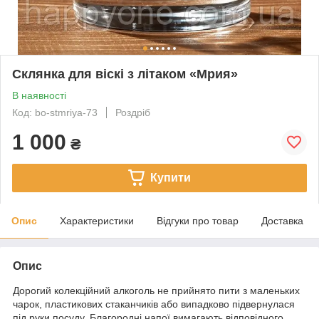
Склянка для віскі з літаком «Мрия»
В наявності
Код: bo-stmriya-73
Роздріб
1 000
₴
Купити
Опис
Характеристики
Відгуки про товар
Доставка
Опис
Дорогий колекційний алкоголь не прийнято пити з маленьких
чарок, пластикових стаканчиків або випадково підвернулася
під руки посуду. Благородні напої вимагають відповідного