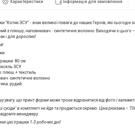
Характеристики
Інформація для замовлення
и "Котик ЗСУ" - знак великої поваги до наших Героїв, які сьогодні 
ний з плюшу, наповнювач - синтетичне волокно. Виходячи з цього 
так і для дорослих!
а!
ки:
грашки: 80 см
іксель ЗСУ
: плюш + текстиль
вач: синтетичне волокно
тика: рудий
у увагу, що принт форми може трохи відрізнятися від фото і залежить 
і сусіди" в комплекті не йде та продається окремо. Ціна рюкзака – 7
овідомте менеджеру.
ки цієї іграшки 1-3 робочих дні!