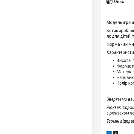
Опис
Модель іграшк
Котик зробле
як для дітей, 
Форма - знімн
Характеристи
Висота і
Форма: п
Матеріал
Наповню
Колір ко
Звертаємо ваш
Рюкзак "хорош
з рюкзаком п
Термін відправ