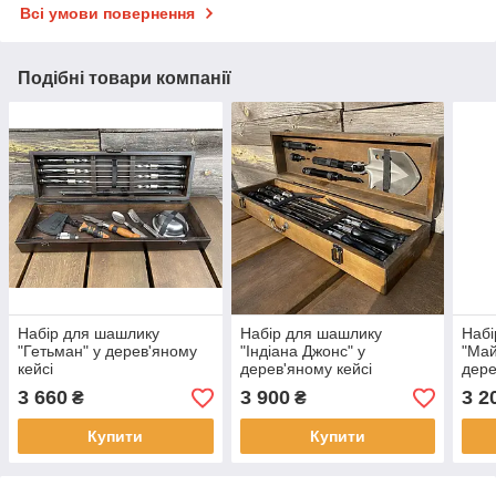
Всі умови повернення
Подібні товари компанії
Набір для шашлику
Набір для шашлику
Набі
"Гетьман" у дерев'яному
"Індіана Джонс" у
"Май
кейсі
дерев'яному кейсі
дере
3 660
3 900
3 2
₴
₴
Купити
Купити