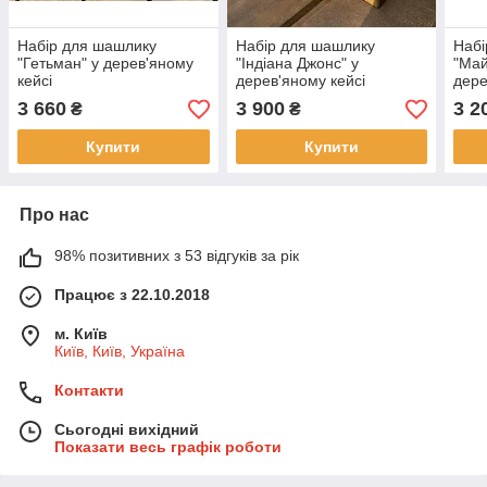
Набір для шашлику
Набір для шашлику
Набі
"Гетьман" у дерев'яному
"Індіана Джонс" у
"Май
кейсі
дерев'яному кейсі
дере
3 660
3 900
3 2
₴
₴
Купити
Купити
Про нас
98% позитивних з 53 відгуків за рік
Працює з 22.10.2018
м. Київ
Київ, Київ, Україна
Контакти
Сьогодні вихідний
Показати весь графік роботи