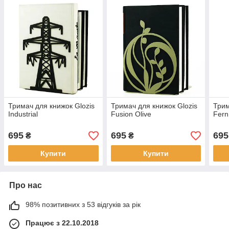
Тримач для книжок Glozis
Тримач для книжок Glozis
Трим
Industrial
Fusion Olive
Fern
695
695
695
₴
₴
Купити
Купити
Про нас
98% позитивних з 53 відгуків за рік
Працює з 22.10.2018