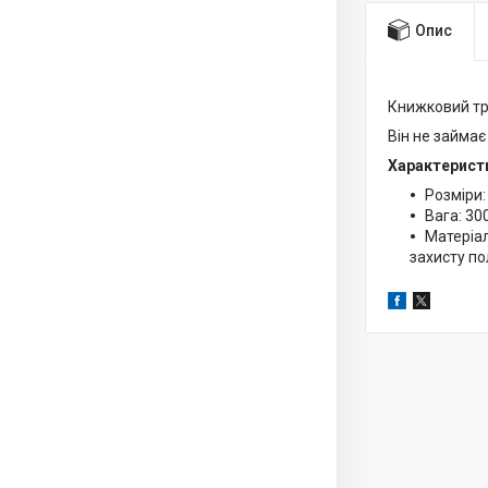
Опис
Книжковий три
Він не займає
Характерист
Розміри:
Вага: 300
Матеріал
захисту по