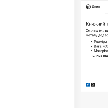
Опис
Книжний т
Смачна їжа ви
металу додаст
Розміри:
Вага: 430
Матеріал
полиць від