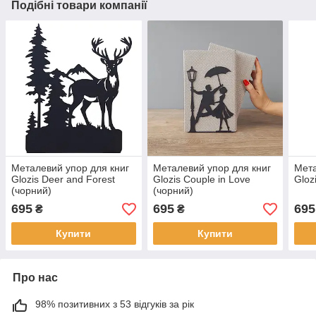
Подібні товари компанії
Металевий упор для книг
Металевий упор для книг
Мета
Glozis Deer and Forest
Glozis Couple in Love
Gloz
(чорний)
(чорний)
695
695
695
₴
₴
Купити
Купити
Про нас
98% позитивних з 53 відгуків за рік