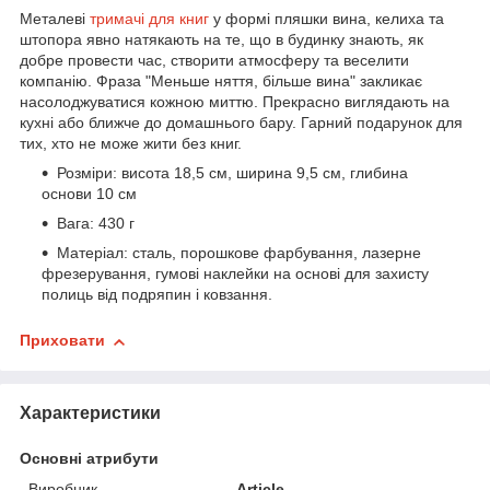
Металеві
тримачі для книг
у формі пляшки вина, келиха та
штопора явно натякають на те, що в будинку знають, як
добре провести час, створити атмосферу та веселити
компанію. Фраза "Меньше няття, більше вина" закликає
насолоджуватися кожною миттю. Прекрасно виглядають на
кухні або ближче до домашнього бару. Гарний подарунок для
тих, хто не може жити без книг.
Розміри: висота 18,5 см, ширина 9,5 см, глибина
основи 10 см
Вага: 430 г
Матеріал: сталь, порошкове фарбування, лазерне
фрезерування, гумові наклейки на основі для захисту
полиць від подряпин і ковзання.
Приховати
Характеристики
Основні атрибути
Виробник
Article