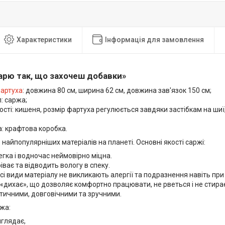
Характеристики
Інформація для замовлення
арю так, що захочеш добавки»
артуха
: довжина 80 см, ширина 62 см, довжина зав'язок 150 см;
: саржа;
сті: кишеня, розмір фартуха регулюється завдяки застібкам на шиї, 
: крафтова коробка.
 найпопулярніших матеріалів на планеті. Основні якості саржі:
гка і водночас неймовірно міцна.
ріває та відводить вологу в спеку.
і види матеріалу не викликають алергії та подразнення навіть при 
«дихає», що дозволяє комфортно працювати, не рветься і не стирає
тичними, довговічними та зручними.
ржа:
иглядає,