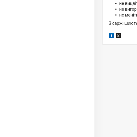
не вицві
не вигор
не меніт
З саржі шиють