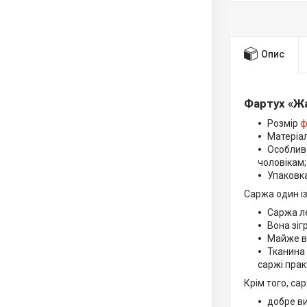
Опис
Фартух «Ж
Розмір
ф
Матеріал
Особливо
чоловікам;
Упаковка
Саржа один із
Саржа ле
Вона зіг
Майже вс
Тканина 
саржі прак
Крім того, са
добре в