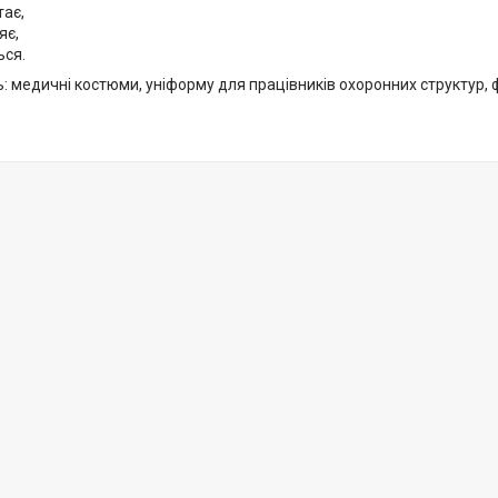
тає,
яє,
ься.
: медичні костюми, уніформу для працівників охоронних структур, 