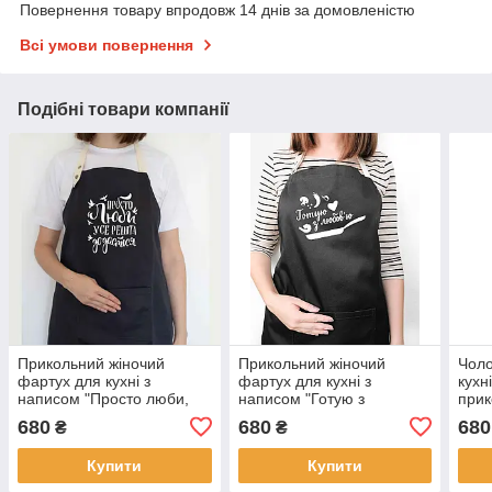
Повернення товару впродовж 14 днів за домовленістю
Всі умови повернення
Подібні товари компанії
Прикольний жіночий
Прикольний жіночий
Чоло
фартух для кухні з
фартух для кухні з
кухн
написом "Просто люби,
написом "Готую з
при
усе решта додасться"
любов'ю" (чорний)
"Жар
680
680
680
₴
₴
(чорний)
доба
Купити
Купити