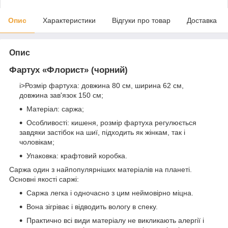
Опис
Характеристики
Відгуки про товар
Доставка
Опис
Фартух «Флорист»
(чорний)
i>Розмір фартуха: довжина 80 см, ширина 62 см,
довжина зав'язок 150 см;
Матеріал: саржа;
Особливості: кишеня, розмір фартуха регулюється
завдяки застібок на шиї, підходить як жінкам, так і
чоловікам;
Упаковка: крафтовий коробка.
Саржа один з найпопулярніших матеріалів на планеті.
Основні якості саржі:
Саржа легка і одночасно з цим неймовірно міцна.
Вона зігріває і відводить вологу в спеку.
Практично всі види матеріалу не викликають алергії і