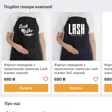
Подібні товари компанії
Фартух-передник з
Фартух-передник з
Фарт
прикольним написом Lash
прикольною написом Lash
напи
master чорний
master №2 чорний
чор
680
680
680
₴
₴
Купити
Купити
Про нас