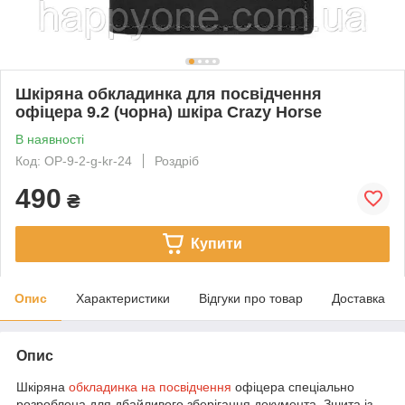
Шкіряна обкладинка для посвідчення
офіцера 9.2 (чорна) шкіра Crazy Horse
В наявності
Код: OP-9-2-g-kr-24
Роздріб
490
₴
Купити
Опис
Характеристики
Відгуки про товар
Доставка
Опис
Шкіряна
обкладинка на посвідчення
офіцера спеціально
розроблена для дбайливого зберігання документа. Зшита із