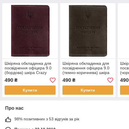
Шкіряна обкладинка для
Шкіряна обкладинка для
Шкір
посвідчення офіцера 9.0
посвідчення офіцера 9.0
посв
(бордова) шкіра Crazy
(темно-коричнева) шкіра
(чор
Horse
Crazy Horse
490
490
490
₴
₴
Купити
Купити
Про нас
98% позитивних з 53 відгуків за рік