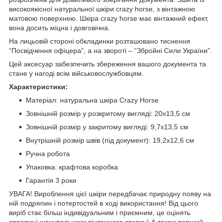
високоякісної натуральної шкіри crazy horse, з вінтажною
матовою поверхнею. Шкіра crazy horse має вінтажний ефект,
вона досить міцна і довговічна.
На лицьовій стороні обкладинки розташовано тиснення
“Посвідчення офіцера”, а на звороті – “Збройні Сили України”.
Цей аксесуар забезпечить збереження вашого документа та
стане у нагоді всім військовослужбовцям.
Характеристики:
Матеріал: натуральна шкіра Crazy Horse
Зовнішній розмір у розкритому вигляді: 20x13,5 см
Зовнішній розмір у закритому вигляді: 9,7x13,5 см
Внутрішній розмір швів (під документ): 19,2x12,6 см
Ручна робота
Упаковка: крафтова коробка
Гарантія 3 роки
УВАГА! Вироблення цієї шкіри передбачає природну появу на
ній подряпин і потертостей в ході використання! Від цього
виріб стає більш індивідуальним і приємним, це оцінять
справжні шанувальники вінтажного стилю:) А також перший