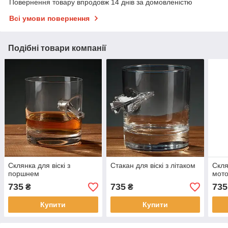
Повернення товару впродовж 14 днів за домовленістю
Всі умови повернення
Подібні товари компанії
Склянка для віскі з
Стакан для віскі з літаком
Скля
поршнем
мот
735
735
735
₴
₴
Купити
Купити