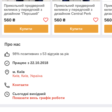
Прикольний придверний
Прикольний придверний
При
килимок у передпокій з
килимок у передпокій з
кили
дизайном "Перський"
дизайном Central Perk
диза
560
560
560
₴
₴
Купити
Купити
Про нас
98% позитивних з 53 відгуків за рік
Працює з 22.10.2018
м. Київ
Київ, Київ, Україна
Контакти
Сьогодні вихідний
Показати весь графік роботи