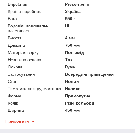
Виробник
Presentville
Країна виробник
Україна
Вага
950 г
Водовідштовхувальні
Ні
властивості
Висота
4 мм
Довжина
750 мм
Матеріал верху
Поліамід
Нековзна основа
Так
Основа
Гума
Застосування
Всередині приміщення
Стан
Новий
Тематика декору, малюнка
Написи
Форма
Прямокутна
Колір
Різні кольори
Ширина
450 мм
Приховати