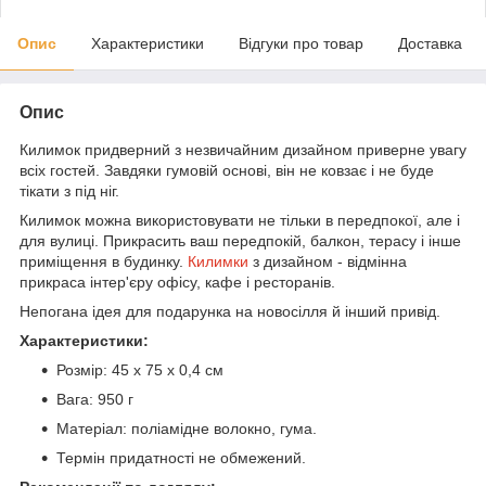
Опис
Характеристики
Відгуки про товар
Доставка
Опис
Килимок придверний з незвичайним дизайном приверне увагу
всіх гостей. Завдяки гумовій основі, він не ковзає і не буде
тікати з під ніг.
Килимок можна використовувати не тільки в передпокої, але і
для вулиці. Прикрасить ваш передпокій, балкон, терасу і інше
приміщення в будинку.
Килимки
з дизайном - відмінна
прикраса інтер'єру офісу, кафе і ресторанів.
Непогана ідея для подарунка на новосілля й інший привід.
Характеристики:
Розмір: 45 х 75 х 0,4 см
Вага: 950 г
Матеріал: поліамідне волокно, гума.
Термін придатності не обмежений.