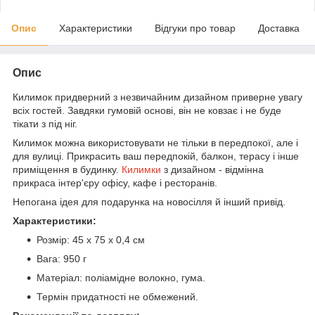
Опис
Характеристики
Відгуки про товар
Доставка
Опис
Килимок придверний з незвичайним дизайном приверне увагу
всіх гостей. Завдяки гумовій основі, він не ковзає і не буде
тікати з під ніг.
Килимок можна використовувати не тільки в передпокої, але і
для вулиці. Прикрасить ваш передпокій, балкон, терасу і інше
приміщення в будинку.
Килимки
з дизайном - відмінна
прикраса інтер'єру офісу, кафе і ресторанів.
Непогана ідея для подарунка на новосілля й інший привід.
Характеристики:
Розмір: 45 х 75 х 0,4 см
Вага: 950 г
Матеріал: поліамідне волокно, гума.
Термін придатності не обмежений.