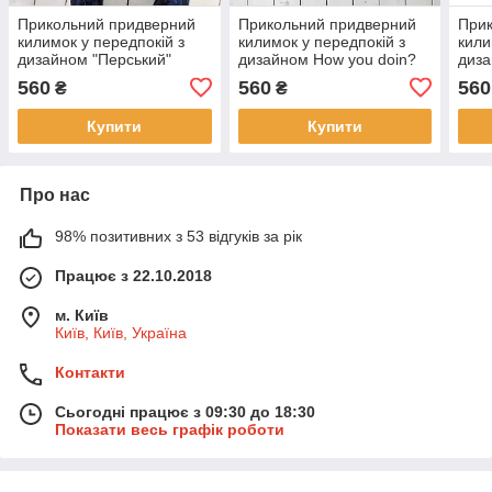
Прикольний придверний
Прикольний придверний
При
килимок у передпокій з
килимок у передпокій з
кили
дизайном "Перський"
дизайном How you doin?
диза
560
560
560
₴
₴
Купити
Купити
Про нас
98% позитивних з 53 відгуків за рік
Працює з 22.10.2018
м. Київ
Київ, Київ, Україна
Контакти
Сьогодні працює з 09:30 до 18:30
Показати весь графік роботи