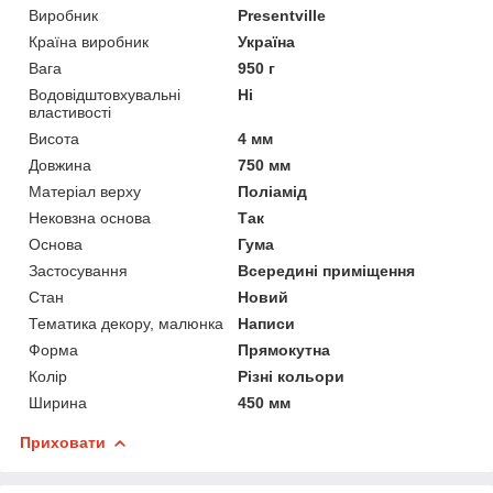
Виробник
Presentville
Країна виробник
Україна
Вага
950 г
Водовідштовхувальні
Ні
властивості
Висота
4 мм
Довжина
750 мм
Матеріал верху
Поліамід
Нековзна основа
Так
Основа
Гума
Застосування
Всередині приміщення
Стан
Новий
Тематика декору, малюнка
Написи
Форма
Прямокутна
Колір
Різні кольори
Ширина
450 мм
Приховати