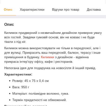
Опис
Характеристики
Відгуки про товар
Доставка
Опис
Килимок придверний з незвичайним дизайном приверне увагу
всіх гостей. Завдяки гумовій основі, він не ковзає і не буде
тікати з під ніг.
Килимок можна використовувати не тільки в передпокої, але і
для вулиці. Прикрасить ваш передпокій, балкон, терасу і інше
приміщення в будинку.
Килимки
з дизайном - відмінна
прикраса інтер'єру офісу, кафе і ресторанів.
Непогана ідея для подарунка на новосілля й інший привід.
Характеристики:
Розмір: 45 х 75 х 0,4 см
Вага: 950 г
Матеріал: поліамідне волокно, гума.
Термін придатності не обмежений.