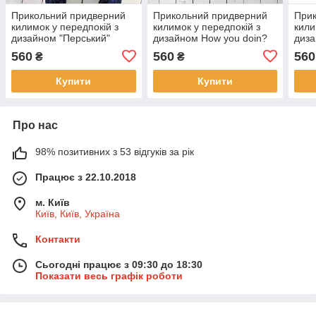
Прикольний придверний
Прикольний придверний
При
килимок у передпокій з
килимок у передпокій з
кили
дизайном "Перський"
дизайном How you doin?
диза
560
560
560
₴
₴
Купити
Купити
Про нас
98% позитивних з 53 відгуків за рік
Працює з 22.10.2018
м. Київ
Київ, Київ, Україна
Контакти
Сьогодні працює з 09:30 до 18:30
Показати весь графік роботи