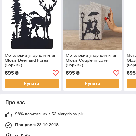
Металевий упор для книг
Металевий упор для книг
Мета
Glozis Deer and Forest
Glozis Couple in Love
Gloz
(чорний)
(чорний)
(чор
695
695
695
₴
₴
Купити
Купити
Про нас
98% позитивних з 53 відгуків за рік
Працює з 22.10.2018
м. Київ